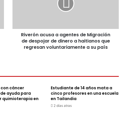
de
Migración
de
despojar
de
Riverón acusa a agentes de Migración
dinero
a
de despojar de dinero a haitianos que
haitianos
regresan voluntariamente a su país
que
regresan
voluntariamente
a
su
país
 con cáncer
Estudiante de 14 años mata a
ide ayuda para
cinco profesores en una escuela
r quimioterapia en
en Tailandia
2 días atras