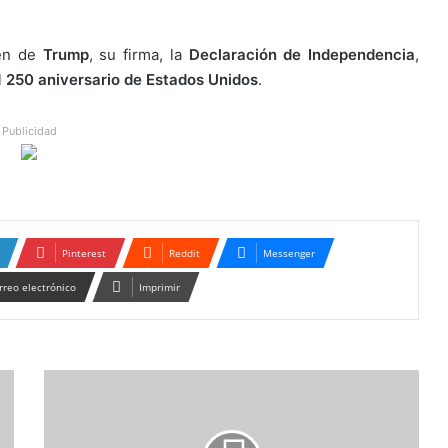
gen de
Trump
, su firma, la
Declaración de Independencia
,
l
250 aniversario de Estados Unidos
.
Publicidad
Pinterest
Reddit
Messenger
rreo electrónico
Imprimir
Riverón
acusa
a
agentes