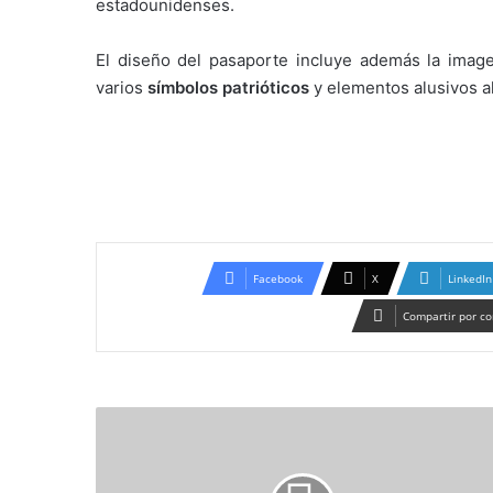
estadounidenses.
El diseño del pasaporte incluye además la ima
varios
símbolos patrióticos
y elementos alusivos a
Facebook
X
LinkedIn
Compartir por co
Día
del
Orgullo
LGBT+: