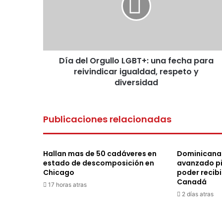
una
fecha
para
reivindicar
igualdad,
Día del Orgullo LGBT+: una fecha para
respeto
y
reivindicar igualdad, respeto y
diversidad
diversidad
Publicaciones relacionadas
Hallan mas de 50 cadáveres en
Dominicana
estado de descomposición en
avanzado p
Chicago
poder recibi
Canadá
17 horas atras
2 días atras