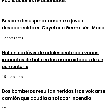
Publicaciones relacionadas
motoconchos
préstamos
del
entre
Metro
2020
y
Buscan desesperadamente a joven
2026
que
desaparecido en Cayetano Germosén, Moca
desde
1844
12 horas atras
hasta
2020
Hallan cadáver de adolescente con varios
impactos de bala en las proximidades de un
cementerio
16 horas atras
Dos bomberos resultan heridos tras volcarse
camión que acudía a sofocar incendio