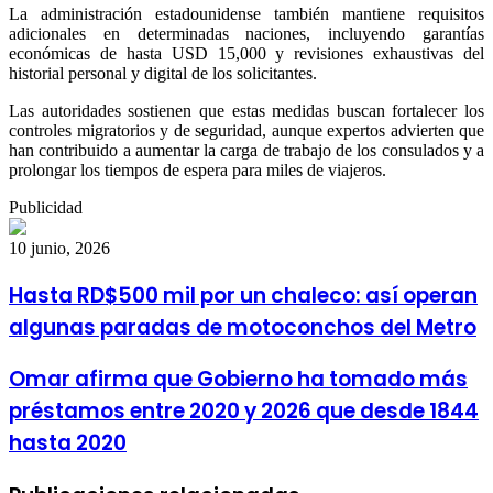
La administración estadounidense también mantiene requisitos
adicionales en determinadas naciones, incluyendo garantías
económicas de hasta USD 15,000 y revisiones exhaustivas del
historial personal y digital de los solicitantes.
Las autoridades sostienen que estas medidas buscan fortalecer los
controles migratorios y de seguridad, aunque expertos advierten que
han contribuido a aumentar la carga de trabajo de los consulados y a
prolongar los tiempos de espera para miles de viajeros.
Publicidad
10 junio, 2026
Hasta
Hasta RD$500 mil por un chaleco: así operan
RD$500
algunas paradas de motoconchos del Metro
mil
por
un
Omar
Omar afirma que Gobierno ha tomado más
chaleco:
afirma
préstamos entre 2020 y 2026 que desde 1844
así
que
operan
Gobierno
hasta 2020
algunas
ha
paradas
tomado
de
más