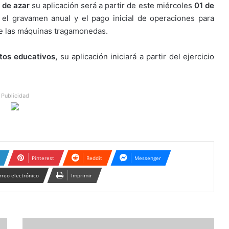
 de azar
su aplicación será a partir de este miércoles
01 de
, el gravamen anual y el pago inicial de operaciones para
de las máquinas tragamonedas.
tos educativos,
su aplicación iniciará a partir del ejercicio
Publicidad
Pinterest
Reddit
Messenger
rreo electrónico
Imprimir
Gobierno