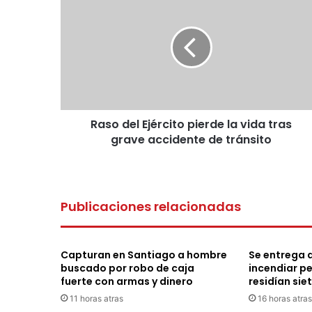
del
Ejército
pierde
la
vida
tras
grave
accidente
Raso del Ejército pierde la vida tras
de
tránsito
grave accidente de tránsito
Publicaciones relacionadas
Capturan en Santiago a hombre
Se entrega 
buscado por robo de caja
incendiar p
fuerte con armas y dinero
residían sie
11 horas atras
16 horas atras