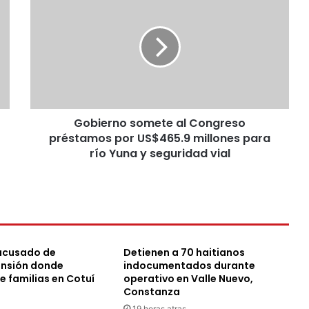
somete
al
Congreso
préstamos
por
US$465.9
millones
para
Gobierno somete al Congreso
río
Yuna
préstamos por US$465.9 millones para
y
río Yuna y seguridad vial
seguridad
vial
acusado de
Detienen a 70 haitianos
ensión donde
indocumentados durante
te familias en Cotuí
operativo en Valle Nuevo,
Constanza
19 horas atras