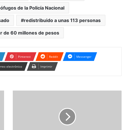
fugos de la Policía Nacional
sado
redistribuido a unas 113 personas
r de 60 millones de pesos
Pinterest
Reddit
Messenger
rreo electrónico
Imprimir
Descubren
estación
ilegal
de
combustibles
oculta
bajo