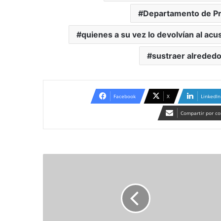
Departamento de Pró
quienes a su vez lo devolvían al acu
sustraer alrededo
Facebook
X
LinkedIn
Compartir por co
La
policía
abate
a
“Pulilla”
acusado
de